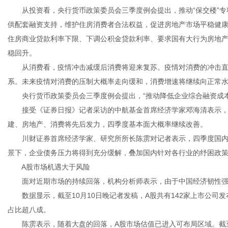
从投资看，央行货币政策委员会三季度例会提出，推动“保交楼”专
供配套融资支持，维护住房消费者合法权益，促进房地产市场平稳健
住房商业贷款利率下限、下调公积金贷款利率、要求国有大行为房地
港
稳回升。
从消费看，疫情冲击减缓后消费将迎来复苏。疫情对消费的冲击直
系。未来疫情对消费的压制大概率走向缓和，消费增速将继续向正常
央行货币政策委员会三季度例会提出，“推动降低企业综合融资成本
接受《证券日报》记者采访的中航基金首席经济学家邓海清表示，当
建、房地产、消费将先后发力，四季度基本面大概率继续改善。
川财证券首席经济学家、研究所所长陈雳对记者表示，四季度国内
景下，企业债务压力将得到充分缓解，叠加国内针对各行业的纾困政
A股市场机遇大于风险
面对近期市场的持续回落，机构分析师表示，由于中国经济韧性强
数据显示，截至10月10日晚记者发稿，A股共有142家上市公司发布
占比超八成。
陈雳表示，随着大盘的回落，A股市场估值已进入可布局区域。截至10