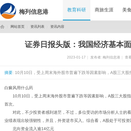
教育科研
商旅生涯
美
梅列信息港
网站首页
资讯列表
资讯内容
证券日报头版：我国经济基本面
梅
›
›
›
2023-01-17
|
发布者:
梅列信息港
|
查看
摘要
: 10月10日，受上周末海外股市普遍下跌等因素影响，A股三大股指
白癜风用什么药
10月10日，受上周末海外股市普遍下跌等因素影响，A股三大股指收
首次。
列
对此，不少投资者感到迷茫，不过，多位受访的市场分析人士的看法
业绩表现出较强韧性，并且，外资逆市买入。综合看，A股处于可投资
北向资金流入逾14亿元