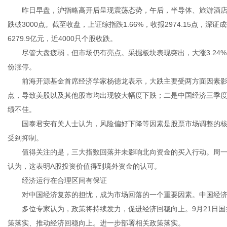
昨日早盘，沪指略高开后呈现震荡态势，午后，半导体、旅游酒店、
跌破3000点。截至收盘，上证综指跌1.66%，收报2974.15点，深证
6279.9亿元，近4000只个股收跌。
尽管大盘疲弱，但市场仍有亮点。采掘板块表现突出，大涨3.24%，
信
份涨停。
前海开源基金首席经济学家杨德龙表示，大跌主要受两方面因素影响
点，导致美股以及其他股市均出现较大幅度下跌；二是中国经济三季
绩不佳。
国泰君安有关人士认为，风险偏好下降等因素是股票市场调整的核
受到抑制。
值得关注的是，三大指数回落并未影响北向资金的买入行动。周一，北
认为，这表明A股投资价值得到境外资金的认可。
息
经济运行在合理区间有保证
对中国经济复苏的担忧，成为市场回落的一个重要因素。中国经济
多位专家认为，政策将持续发力，促进经济回稳向上。9月21日国
策落实、推动经济回稳向上。进一步部署相关政策落实。