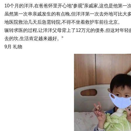
10个月的洋洋,在爸爸怀里开心地“参观”亲戚家,这也是他第一
虽然第一次串亲戚发生的有点晚,但洋洋第一次去外地可比大
地医院救治几天后急需转院,不得不坐着救护车前往北京。
辗转求医的过程,让洋洋父母背上了12万元的债务,但这对年轻
去的坎,生活肯定越来越好。”
9月 礼物