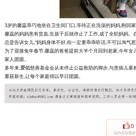
3岁的馨蕊乖巧地坐在卫生间门口,等待正在洗澡的妈妈,刚回
馨蕊的妈妈患有贫血,生孩子后就停止了工作,成了全职妈妈。
总是告诉女儿,“妈妈身体不好,你一定要乖乖听话,不可以淘气惹
为了迎接兔年春节,馨蕊的爸爸提前大半个月回到老家,今年女
家人团圆。
多年来,
爱佑
慈善基金会从未停止公益救助的脚步,与患病儿童
重获新生,让每个家庭得以早日团圆。
0
该内容对我有