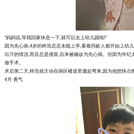
“妈妈说,等我回家休息一下,就可以去上幼儿园啦!”
因为先心病,4岁的梓浩迟迟未能上学,看着同龄人都开始上幼
出汗的情况,而且总是感冒,后来被确诊为先心病。但因为年纪
做手术。
术后第二天,梓浩就主动在病区楼道里遛起弯来,因为他想快点
4月 勇气