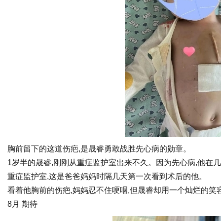
胸前留下的这道伤疤,是晟睿勇敢战胜先心病的勋章。
1岁半的晟睿,刚刚从重症监护室出来不久。因为先心病,他在
重症监护室,这是爸爸妈妈时隔几天第一次看到术后的他。
看着他胸前的伤疤,妈妈忍不住哽咽,但晟睿却用一个灿烂的笑
8月 期待