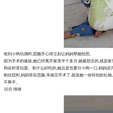
收到小狗玩偶时,思颖开心得立刻让妈妈帮她拍照。
因为手术的缘故,她已经离开家里半个多月,她最想念的,就是
狗在村里玩耍。有什么好吃的,她总是也要分小狗一口,妈妈还
刚住院时,妈妈答应思颖,等做完手术了,就送她一份特别的礼物
不释手。
10月 情绪