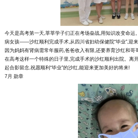
今天是高考第一天,莘莘学子们正在考场奋战,用知识改变命运
病女孩——沙红顺利完成手术,从四川省妇幼保健院“毕业”,迎
因为妈妈有肾病需常年服药,爸爸收入有限,还要养育沙红和哥哥
在高考这样一个特殊的日子里,完成手术的沙红顺利出院。离开
起合影留念,祝愿顺利“毕业”的沙红,能迎来更加美好的将来!
7月 勋章