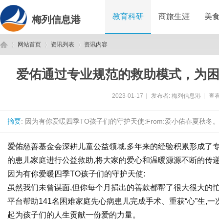
教育科研
商旅生涯
美
梅列信息港
网站首页
资讯列表
资讯内容
爱佑通过专业规范的救助模式，为
梅
›
›
›
2023-01-17
|
发布者:
梅列信息港
|
查看
摘要
: 因为有你爱暖四季TO孩子们的守护天使:From:爱小佑春夏秋冬。
爱佑
慈善基金会深耕儿童公益领域,多年来的经验积累形成了
的患儿家庭进行公益救助,将大家的爱心和温暖源源不断的传
因为有你爱暖四季TO孩子们的守护天使:
列
虽然我们未曾谋面,但你每个月捐出的善款都帮了很大很大的忙,2
平台帮助141名困难家庭先心病患儿完成手术、重获“心”生,
起为孩子们的人生贡献一份爱的力量。