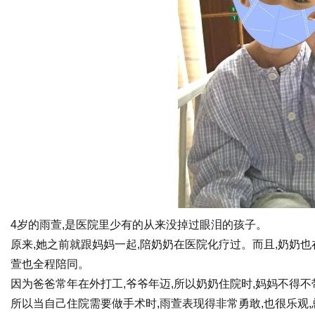
4岁的雨萱,是医院里少有的从来没掉过眼泪的孩子。
原来,她之前就跟妈妈一起,陪奶奶在医院化疗过。而且,奶奶也
萱也全程陪同。
因为爸爸常年在外打工,爷爷年迈,所以奶奶住院时,妈妈不得不
所以当自己住院需要做手术时,雨萱表现得非常勇敢,也很乐观