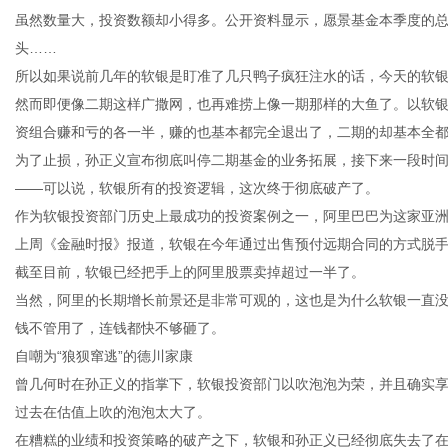
虽然数量大，投资数额却小得多。公开资料显示，愿景基金本季度的总
头……
所以如果说前几年的软银是盯准了几只鸭子疯狂注水的话，今天的软
港
然而即便像二期这样广撒网，也再难捞上像一期那样的大鱼了。以软
资组合赚和亏的各一半，赚的也基本都完全退出了，二期的却基本全
为了止损，孙正义宣布彻底叫停二期基金的业务拓展，接下来一段时
——可以说，软银所有的投资逻辑，这次终于彻底破产了。
作为软银投资部门历史上最成功的投资案例之一，阿里巴巴为这家亚
上周《金融时报》报道，软银在今年通过出售预付远期合同的方式脱手
截至目前，软银已经把手上的阿里股票卖掉超过一半了。
当然，阿里的长期增长前景还是非常可观的，这也是为什么软银一直
钱不管用了，连钱都快不够砸了。
自嘲为“狼狈窜逃”的德川家康
曾几何时在孙正义的指掌下，软银投资部门以吹泡泡为荣，并且确实
过去在估值上吹的泡泡太大了。
在糟糕的业绩和投资策略的破产之下，软银和孙正义已经彻底失去了