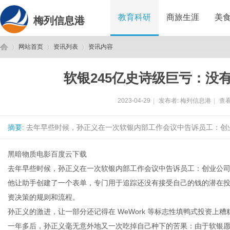
教育科研
商旅生涯
美
梅列信息港
网站首页
资讯列表
资讯内容
软银245亿史诗级巨亏：没有了
梅
›
›
›
2023-04-29
|
发布者:
梅列信息港
|
查看
摘要
: 去年早些时候，孙正义在一次软银内部工作会议中告诉员工：创
黑暗物质电影百度云下载
去年早些时候，孙正义在一次软银内部工作会议中告诉员工：创业公
他让助手创建了一个表单，专门用于追踪还没有接受自己的钱的潜在
列
资决策的规则和流程。
孙正义的激进，让一部分还记得在 WeWork 等标志性填鸭式投资上
一年多后，孙正义毫无意外地又一次吃掉自己种下的苦果：由于软银