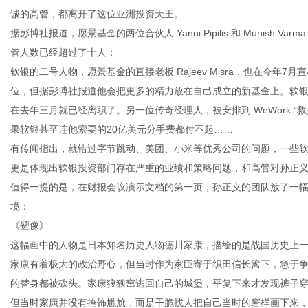
诚的高管，都离开了这位亚洲投资天王。
据彭博社报道，愿景基金的两位合伙人 Yanni Pipilis 和 Munis
管人数已经超过了十人：
软银的二号人物，愿景基金的直接老板 Rajeev Misra，也在今年7
位，但据彭博社报道他会把更多的精力放在自己成立的新基金上。软
在去年三月就已经离职了。另一位传奇经理人，被安排到 WeWork “救火”
果软银甚至连他索要的20亿美元分手费都付不起……
有传闻指出，就错过字节跳动、美团、小米等优秀公司的问题，一些
更是体现出软银投资部门存在严重的业绩和策略问题，和高管对孙正
值得一提的是，在财报会议演示文档的第一页，孙正义的团队放了一
境：
《颦像》
这幅画中的人物是日本知名历史人物德川家康，描绘的是战国历史上
家康有着极大的政治野心，但当时作为家臣寄于织田信长篱下，急于
的替身都被砍头。家康狼狈窜逃回自己的城堡，平复下来才发现裤子
但当时家康并没有掩饰尴尬，而是干脆找人把自己当时的窘样画下来