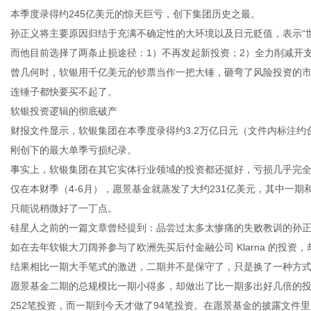
本季度录得约245亿美元的惊天巨亏，创下集团历史之最。
孙正义将主要原因归结于充满不确定性的大环境以及日元贬值，表示“世界正处于极大的混乱
而他目前选择了两条止损途径：1）不再发起新投资；2）全力削减开支
曾几何时，软银用千亿美元的钞票当作一把大锤，砸弯了风险投资的
信
连锤子都快要买不起了。
软银投资逻辑的彻底破产
财报文件显示，软银集团在本季度录得约3.2万亿日元（文件内标注约
刚创下的最大单季亏损纪录。
事实上，软银集团在其它实体行业领域的投资都还挺好，亏损几乎完
仅在本财季（4-6月），愿景基金就蒸发了大约231亿美元，其中一期
只能说稍微好了一丁点。
硅星人之前的一篇文章曾经提到：品尝过太多太惨痛的失败教训的孙
息
如在去年软银大刀阔斧参与了欧洲先买后付金融公司 Klarna 的投资，却
结果相比一期大手笔式的激进，二期并不是保守了，只是换了一种方
愿景基金二期的总规模比一期小得多，却做出了比一期多出好几倍的投
252笔投资，而一期到今天才做了94笔投资。在愿景基金的披露文件