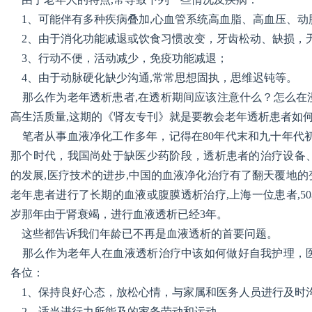
1、可能伴有多种疾病叠加,心血管系统高血脂、高血压、动
2、由于消化功能减退或饮食习惯改变，牙齿松动、缺损，
3、行动不便，活动减少，免疫功能减退；
4、由于动脉硬化缺少沟通,常常思想固执，思维迟钝等。
信
那么作为老年透析患者,在透析期间应该注意什么？怎么在
高生活质量,这期的《肾友专刊》就是要教会老年透析患者如
笔者从事血液净化工作多年，记得在80年代末和九十年代初
那个时代，我国尚处于缺医少药阶段，透析患者的治疗设备
的发展,医疗技术的进步,中国的血液净化治疗有了翻天覆地
老年患者进行了长期的血液或腹膜透析治疗,上海一位患者,50
岁那年由于肾衰竭，进行血液透析已经3年。
息
这些都告诉我们年龄已不再是血液透析的首要问题。
那么作为老年人在血液透析治疗中该如何做好自我护理，医
各位：
1、保持良好心态，放松心情，与家属和医务人员进行及时
2、适当进行力所能及的家务劳动和运动。