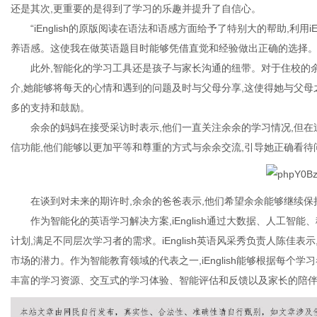
还是其次,更重要的是得到了学习的乐趣并提升了自信心。
“iEnglish的原版阅读在语法和语感方面给予了特别大的帮助,利用i
养语感。这使我在做英语题目时能够凭借直觉和经验做出正确的选择。
此外,智能化的学习工具还是孩子与家长沟通的纽带。对于住校的余余
介,她能够将每天的心情和遇到的问题及时与父母分享,这使得她与父母
信
多的支持和鼓励。
余余的妈妈在接受采访时表示,他们一直关注余余的学习情况,但在过去
信功能,他们能够以更加平等和尊重的方式与余余交流,引导她正确看待
在谈到对未来的期许时,余余的爸爸表示,他们希望余余能够继续保
作为智能化的英语学习解决方案,iEnglish通过大数据、人工
息
计划,满足不同层次学习者的需求。iEnglish英语风采秀负责人陈佳
市场的潜力。作为智能教育领域的代表之一,iEnglish能够根据每个
丰富的学习资源、交互式的学习体验、智能评估和反馈以及家长的陪伴和参