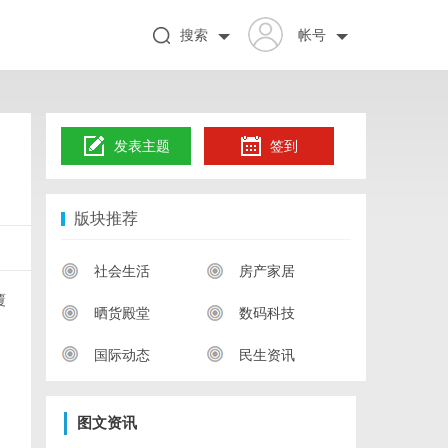
搜索
帐号
发表主题
签到
版块推荐
社会生活
房产家居
覆
晒货殿堂
数码科技
国际动态
民生资讯
图文资讯