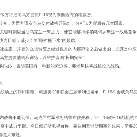
俄方将把向乌方提供F-16视为来自西方的核威胁。
生转变，为西方盟友向乌交付战机开绿灯。分析认为背后有几大因素。
关键时刻应当助乌克兰一臂之力，使它能够持续消耗俄罗斯这一战略竞争
俄境内目标，减少了美国被“拖下水”的顾虑。
社披露，拜登的立场转变是经过数月的内部辩论之后做出的，尤其是中东
乌方提供战机和训练，以维护该国“长期安全”。
供F-16，表明美国有一种新的紧迫感，要求尽快将战机投入战场。
？
在战场上的作用有限。就连美军参联会主席米利也坦承，F-16不会成为乌
战机不能到位。乌克兰空军准将格鲁布佐夫称，12—16架F-16战机构
空中战力平衡。今日俄罗斯电视台称，要达到基辅所期望的效果，需要20
都是大难题。