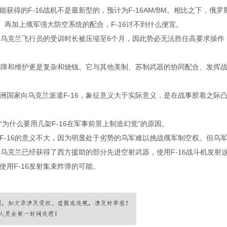
得的F-16战机不是最新型的，预计为F-16AM/BM。相比之下，俄罗
BM。再加上俄军强大防空系统的配合，F-16讨不到什么便宜。
时期”乌克兰飞行员的受训时长被压缩至6个月，因此势必无法胜任高要求操作
勤保障和维护更是复杂和烧钱。它与其他美制、苏制武器的协同配合、发挥
洲国家向乌克兰派遣F-16，象征意义大于实际意义，是在战事胶着之际
为什么要用几架F-16在军事前景上制造幻觉”的原因。
F-16的意义不大，因为明显处于劣势的乌军难以挑战俄军制空权。但乌
。乌克兰已经获得了西方援助的部分先进空射武器，使用F-16战斗机发射
用F-16发射集束炸弹的可能。