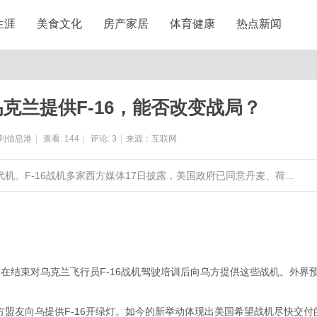
生涯
美食文化
房产家居
体育健康
热点新闻
克兰提供F-16，能否改变战局？
列信息港
|
查看:
144
|
评论:
3
|
来源：互联网
机。F-16战机多家西方媒体17日披露，美国政府已同意丹麦、荷...
在结束对乌克兰飞行员F-16战机驾驶培训后向乌方提供这些战机。外界
盟友向乌提供F-16开绿灯。如今的新举动体现出美国希望战机尽快交付