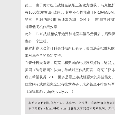
第二，由于美方担心战机在战场上被敌方缴获，乌克兰所能获
有1000架左右四代战机，其中不少性能高于F-16AM/
第三，F-16的培训时长通常为18—24个月，但“非常
将降低飞机作战效率。
此外，F-16战机相较于炮弹和地面车辆昂贵得多，后
也有一个过程。
俄罗斯参议员普什科夫对俄新社表示，美国决定批准从欧
出对乌克兰的坚定支持。
在普什科夫看来，乌克兰和美国的处境没有好转，这就是“
美国《防务新闻》认为，单就对空作战而言，乌克兰获得
所以希望获得F-16，更多是看上该战机强大的外挂能力
些北约制式武器完全没有技术障碍，未来甚至不排除乌军使
（编辑邮箱：ylq@jfdaily.com）