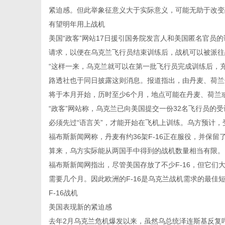
紧迫感。但此举象征意义大于实际意义，可能无助于改变
有望明年用上战机
美国“政客”网站17日援引国务院发言人和美国匿名官员的
请求，以便在乌克兰飞行员结束训练后，战机可以被派往
信
“这样一来，乌克兰就可以在第一批飞行员完成训练后，
路透社也于同日披露这则消息。报道指出，由丹麦、荷兰领
将于本月开始，历时至少6个月，地点可能在丹麦、荷兰
“政客”网站称，乌克兰已向美国提交一份32名飞行员的
必须先过“语言关”，才能开始在飞机上训练。乌方预计，受
福布斯新闻网称，丹麦有约36架F-16正在服役，并保留了
算来，乌方实际能从两国手中得到的战机数量相当有限。
福布斯新闻网指出，尽管美国存放了不少F-16，但它
息
需要几个月。因此欧洲的F-16是乌克兰战机需求的最佳
F-16战机
美国表现新的紧迫感
去年2月乌克兰危机爆发以来，虽然乌总统泽连斯基反复呼