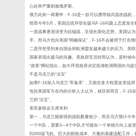
心此举严重刺激俄罗斯。
俄方此前一再重申：F-16是一款可以携带核武器的战机，
然而今年5月，美国总统拜登在援乌F-16问题上态度发
港
一是战事逐渐演变为拉锯战，呈现长期化态势。美国认为
手。而乌方也向美国“明确保证”，F-16不会被用于打击
二是拜登受到来自国会和欧洲盟友越来越大的压力。美联
国家表现出援乌的兴趣。美政府官员转而认为，是时候向
“政客”网站指出，如今拜登政府决定批准欧洲两国向乌提
不是乌克兰的“法宝”
如果F-16加入乌克兰“军备库”，又能在多大程度改变战局
包括美国军方在内的分析人士认为，就目前而言，F-16
兰的“法宝”。
美军参联会主席米利
第一，乌克兰能获得的战机数量较少，而且乌方预计今年内
一个中队，需要3—4个中队才可能在一个单独方向上改变
到300架飞机。巨大的财政成本、大量的基建适配工作，