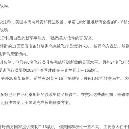
战局。
说法称，美国本周向丹麦和荷兰致函，承诺“加快”批准所有必要的F-16移
战场。
充分利用自己的新军事能力。”熟悉美方信件的官员说。
衔的11国联盟准备好培训乌克兰飞行员驾驶F-16。按照乌方说法，培
或罗马尼亚境内。
受训名单，但只有8名飞行员具备完成培训所需的英语水平。另外24名飞行
训飞行员要到2024年春季才能在乌克兰开上F-16战机。
另外20多架备用。荷兰有24架F-16正在服役，另有18架可转交乌方。这
们大多数已经在亚利桑那州的沙漠里待了很多年。在交出这些战机前，检修
短期解决方案，美国则充当长期解决方案。
吁西方国家提供美制F-16战机，但美国积极性一直不高。主要原因在于