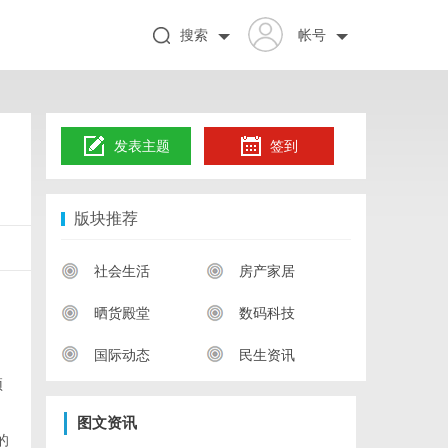
搜索
帐号
发表主题
签到
版块推荐
社会生活
房产家居
晒货殿堂
数码科技
国际动态
民生资讯
预
图文资讯
的