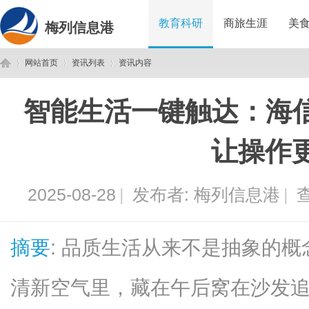
教育科研
商旅生涯
美
梅列信息港
网站首页
资讯列表
资讯内容
智能生活一键触达：海信
梅
›
›
›
让操作
2025-08-28
|
发布者:
梅列信息港
|
查
摘要
: 品质生活从来不是抽象的
列
清新空气里，藏在午后窝在沙发