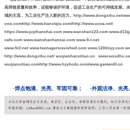
高焊接质量和效率，还能够保护环境，促进工业生产的可持续发展。
域的主流，为工业生产注入新的活力。http://www.dongxihu.netwww.
ooo.comhttp://www.hanxiqiu.com/http://www.uoxa.net/
https://www.juyihanchai.com www.wanshan123.com www.d13g
cafe.com www.wanshanhancai.com www.9-t.net
www.5r2.net www.teenagersravished.com www.120dxyy.com ww
http://www.dongxihu.net/ wuqianhanxitiao.cn www.wxsdhx.
wuqianxitiao.comhttp://www.hzyhcdc.com/www.gamen0l.cn
·焊点饱满、光亮、牢固可靠； ·外观洁净、光亮