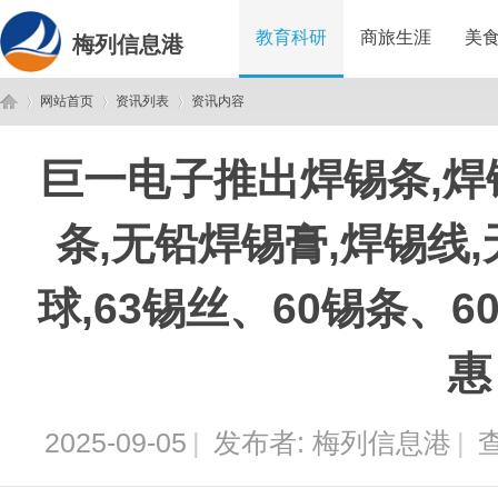
教育科研
商旅生涯
美
梅列信息港
网站首页
资讯列表
资讯内容
巨一电子推出焊锡条,焊
梅
›
›
›
条,无铅焊锡膏,焊锡线
球,63锡丝、60锡条、
惠
列
2025-09-05
|
发布者:
梅列信息港
|
查