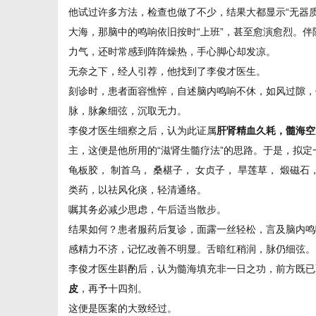
他试过许多方法，检查也做了不少，结果大都显示“无器
大海，那脑中的鸣响依旧按时“上班”，甚至愈演愈烈。
力气，还时常感到阵阵燥热，手心脚心却发凉。
港
无奈之下，经人引荐，他找到了李俊才医生。
刻诊时，患者面容憔悴，自述脑内鸣响不休，如风过隙，
脉，脉象细弦，沉取无力。
李俊才医生细察之后，认为此证属
肝肾精血久耗，髓海空
主，这便是他所用的“滋肾生髓疗法”的思路。于是，拟定
龟板胶， 制首乌， 桑椹子， 女贞子， 旱莲草， 煅磁石，
类药，以祛风化痰，轻清通络。
嘱其务必减少思虑，午后适当散步。
结果如何？患者服药后复诊，面露一丝轻松，言及脑内鸣
感精力不济，记忆改善不明显。舌暗红稍润，脉仍细弦。
李俊才医生斟酌后，认为髓海填充非一日之功，前方既已
皮
，再予十四剂。
这便是医案的大致经过。