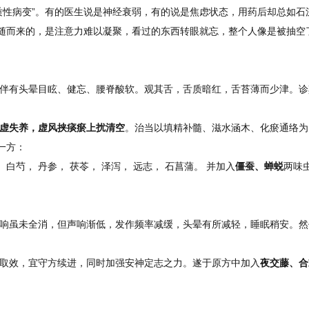
质性病变”。有的医生说是神经衰弱，有的说是焦虑状态，用药后却总如石
伴随而来的，是注意力难以凝聚，看过的东西转眼就忘，整个人像是被抽空
伴有头晕目眩、健忘、腰脊酸软。观其舌，舌质暗红，舌苔薄而少津。诊
虚失养，虚风挟痰瘀上扰清空
。治当以填精补髓、滋水涵木、化瘀通络为
一方：
 白芍， 丹参， 茯苓， 泽泻， 远志， 石菖蒲。 并加入
僵蚕、蝉蜕
两味
响虽未全消，但声响渐低，发作频率减缓，头晕有所减轻，睡眠稍安。然
取效，宜守方续进，同时加强安神定志之力。遂于原方中加入
夜交藤、合