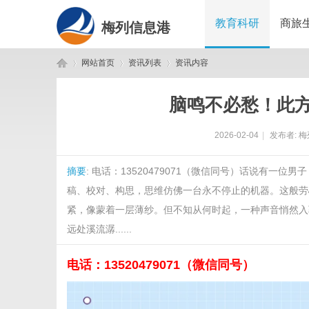
教育科研
商旅
梅列信息港
网站首页
资讯列表
资讯内容
脑鸣不必愁！此
梅
›
›
›
2026-02-04
|
发布者:
梅
摘要
: 电话：13520479071（微信同号）话说有
稿、校对、构思，思维仿佛一台永不停止的机器。这般劳
紧，像蒙着一层薄纱。但不知从何时起，一种声音悄然入
远处溪流潺......
列
电话：13520479071（
微信同号
）