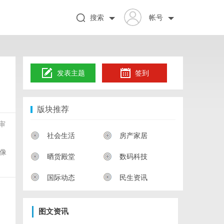
搜索
帐号
发表主题
签到
版块推荐
审
社会生活
房产家居
像
晒货殿堂
数码科技
国际动态
民生资讯
图文资讯