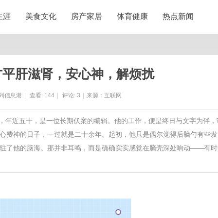
生涯
美食文化
房产家居
体育健康
热点新闻
方平肝滋肾，安心神，解烦扰
列信息港
|
查看:
144
|
评论:
3
|
来源：互联网
一位男子，年近五十，是一位长期伏案的编辑。他的工作，便是终日与文字为伴，
心费神的日子，一过就是二十余年。起初，他只是偶尔觉得后脑勺有些发
驻了他的脑海。那并非耳鸣，而是确确实实感觉在脑壳深处响动——有时