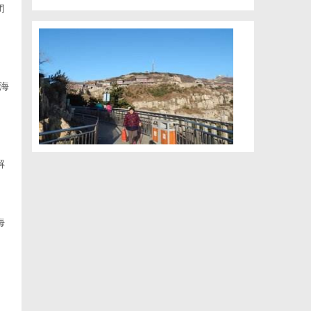
闭
海
解
海