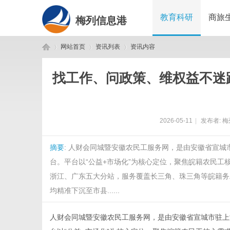
教育科研
商旅
梅列信息港
网站首页
资讯列表
资讯内容
找工作、问政策、维权益不迷
梅
›
›
›
2026-05-11
|
发布者:
梅
摘要
: 人财会同城暨安徽农民工服务网，是由安徽省宣
台。平台以“公益+市场化”为核心定位，聚焦皖籍农民
浙江、广东五大分站，服务覆盖长三角、珠三角等皖籍务
均精准下沉至市县......
列
人财会同城暨
安徽农民工服务网
，是由安徽省宣城市驻上