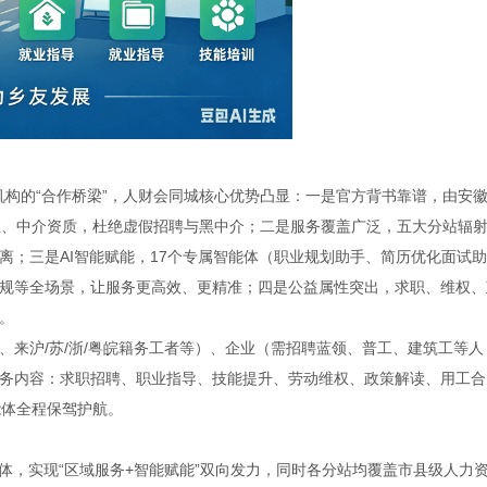
力机构的“合作桥梁”，人财会同城核心优势凸显：一是官方背书靠谱，由安
业、中介资质，杜绝虚假招聘与黑中介；二是服务覆盖广泛，五大分站辐
离；三是AI智能赋能，17个专属智能体（职业规划助手、简历优化面试助
规等全场景，让服务更高效、更精准；四是公益属性突出，求职、维权、
。
来沪/苏/浙/粤皖籍务工者等）、企业（需招聘蓝领、普工、建筑工等人
务内容：求职招聘、职业指导、技能提升、劳动维权、政策解读、用工合
能体全程保驾护航。
体，实现“区域服务+智能赋能”双向发力，同时各分站均覆盖市县级人力