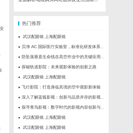
热门推荐
安
武汉配眼镜 上海配眼镜
●
贝净 AC 国际医疗实验室，标准化研发体系全解析
●
，
防坠落垂直生命线在高空作业中的关键应用与安全保障
●
探秘轨道影院：未来观影体验的创新之路
●
业
武汉配眼镜 上海配眼镜
●
飞行影院：打造身临其境的空中观影新体验
●
深入了解蓝狐影视：创新与品质并存的影视平台
●
探寻青鸟影视：数字时代的影视内容创新与发展趋势揭秘
●
武汉配眼镜 上海配眼镜
●
武汉配眼镜 上海配眼镜
●
；