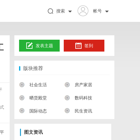
搜索
帐号
工
发表主题
签到
版块推荐
社会生活
房产家居
平
晒货殿堂
数码科技
、
式
国际动态
民生资讯
平
图文资讯