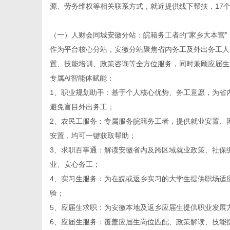
源、劳务维权等相关联系方式，就近提供线下帮扶，17
（一）
人财会同城安徽分站
：皖籍务工者的“家乡大本营”
作为平台核心分站，安徽分站聚焦省内务工及外出务工人
置、技能培训、政策咨询等全方位服务，同时兼顾应届生
专属AI智能体赋能：
1、职业规划助手：基于个人核心优势、务工意愿，为省
避免盲目外出务工；
2、农民工服务：专属服务皖籍务工者，提供就业安置、
安置，均可一键获取帮助；
3、求职百事通：解读安徽省内及跨区域就业政策、社保
业、安心务工；
4、实习生服务：为在皖或返乡实习的大学生提供职场适
验；
5、应届生求职：为安徽本地及返乡应届生提供职业发展
6、应届生服务：覆盖应届生岗位匹配、政策解读、技能