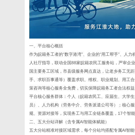
港
一、平台核心概括
作为皖籍务工者的“数字港湾”、企业的“用工帮手”、人
人社厅指导，联动全国88家皖籍农民工服务站，严审企
国主要务工区域，市县级服务网点直达，让老乡务工无距
手、求职百事通等）覆盖求职、维权、职业规划、用工合
策咨询等核心服务全免费，切实保障皖籍务工者合法权益
平台核心服务群体：个人（皖籍农民工、应届生、大学生、
员）、人力机构（劳务中介、劳务派遣公司等）；核心服
规、资源对接等，实现务工与用工全链条覆盖，17个智
二、五大分站详解（含专属AI智能体赋能）
五大分站精准对接区域需求，每个分站均搭配专属AI智能