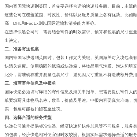
国内寄国际快递到英国，首先要选择合适的快递服务商。目前，主流的国际
这些公司在覆盖范围、时效性、价格以及服务质量上各有优势。比如
高；DHL和FedEx则以国际运输和清关能力著称。
在选择快递公司时，需要结合寄件的时效需求、预算和包裹的尺寸重
信
出决定。
二、准备寄送包裹
国内寄国际快递到英国时，包装工作尤为关键。英国海关对入境包裹
快清关速度。使用稳固的纸箱或快递箱，将物品用气泡膜、泡沫和填
此外，需准确称重并测量包裹尺寸，避免因尺寸重量不符造成额外费
三、填写寄件信息及申报单
国际快递必须填写详细的寄件信息及海关申报单。您需要提供寄件人
单要填写具体物品名称，数量，价值及用途。申报内容要真实准确，
息
实，包裹可能被扣留甚至处罚。
四、选择合适的服务类型
快递公司通常提供标准快递、经济快递和快件加急等不同服务，服务
的包裹，经济快递相对便宜但时效较慢。根据实际需求选择合适的服