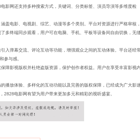
28电影网还支持多种搜索方式，关键词、分类标签、演员导演等多维度检
源，涵盖电影、电视剧、综艺、动漫等多个类别。平台对资源进行严格审核
实现了多终端同步观看，用户可在电脑、手机、平板等设备间自由切换，无
积极引入弹幕交流、评论互动等功能，增强观众之间的互动体验。平台还经
和参与感。
切实保障影视版权并杜绝盗版资源，保护创作者权益。用户在享受丰富影视
流畅的播放体验、多样化的互动功能以及完善的版权保障，已经成为广大影
，2828电影网有望为用户带来更加多元和精彩的视听盛宴。