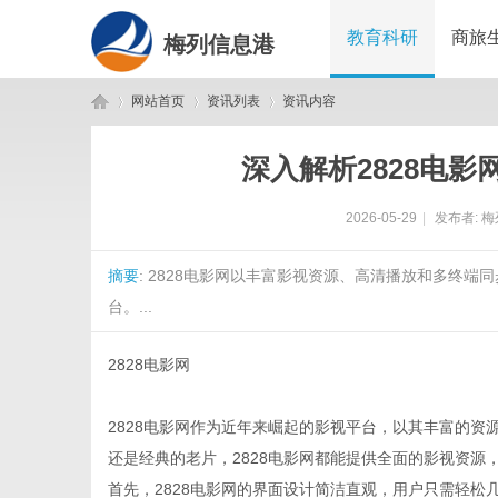
教育科研
商旅
梅列信息港
网站首页
资讯列表
资讯内容
深入解析2828电
梅
›
›
›
2026-05-29
|
发布者:
梅
摘要
: 2828电影网以丰富影视资源、高清播放和多终
台。...
2828电影网
列
2828电影网作为近年来崛起的影视平台，以其丰富的
还是经典的老片，2828电影网都能提供全面的影视资源
首先，2828电影网的界面设计简洁直观，用户只需轻