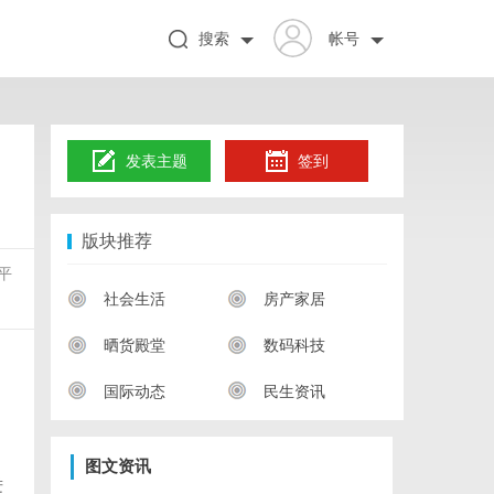
搜索
帐号
发表主题
签到
版块推荐
平
社会生活
房产家居
晒货殿堂
数码科技
国际动态
民生资讯
，
图文资讯
进