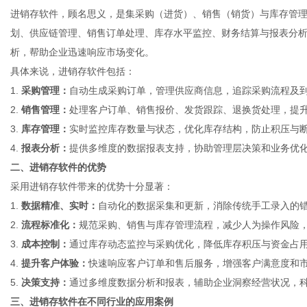
进销存软件，顾名思义，是集采购（进货）、销售（销货）与库存管
划、供应链管理、销售订单处理、库存水平监控、财务结算与报表分
析，帮助企业迅速响应市场变化。
具体来说，进销存软件包括：
信
1.
采购管理：
自动生成采购订单，管理供应商信息，追踪采购流程及
2.
销售管理：
处理客户订单、销售报价、发货跟踪、退换货处理，提
3.
库存管理：
实时监控库存数量与状态，优化库存结构，防止积压与
4.
报表分析：
提供多维度的数据报表支持，协助管理层决策和业务优
二、进销存软件的优势
采用进销存软件带来的优势十分显著：
1.
数据精准、实时：
自动化的数据采集和更新，消除传统手工录入的
2.
流程标准化：
规范采购、销售与库存管理流程，减少人为操作风险
息
3.
成本控制：
通过库存动态监控与采购优化，降低库存积压与资金占
4.
提升客户体验：
快速响应客户订单和售后服务，增强客户满意度和
5.
决策支持：
通过多维度数据分析和报表，辅助企业洞察经营状况，
三、进销存软件在不同行业的应用案例