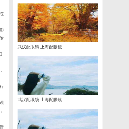
院
影
附
武汉配眼镜 上海配眼镜
日
，
行
武汉配眼镜 上海配眼镜
观
，
普