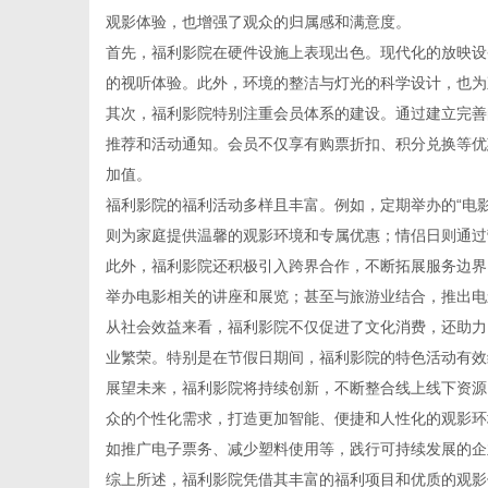
观影体验，也增强了观众的归属感和满意度。
首先，福利影院在硬件设施上表现出色。现代化的放映设
的视听体验。此外，环境的整洁与灯光的科学设计，也为
其次，福利影院特别注重会员体系的建设。通过建立完善
信
推荐和活动通知。会员不仅享有购票折扣、积分兑换等优
加值。
福利影院的福利活动多样且丰富。例如，定期举办的“电
则为家庭提供温馨的观影环境和专属优惠；情侣日则通过
此外，福利影院还积极引入跨界合作，不断拓展服务边界
举办电影相关的讲座和展览；甚至与旅游业结合，推出电
从社会效益来看，福利影院不仅促进了文化消费，还助力
业繁荣。特别是在节假日期间，福利影院的特色活动有效
息
展望未来，福利影院将持续创新，不断整合线上线下资源
众的个性化需求，打造更加智能、便捷和人性化的观影环
如推广电子票务、减少塑料使用等，践行可持续发展的企
综上所述，福利影院凭借其丰富的福利项目和优质的观影