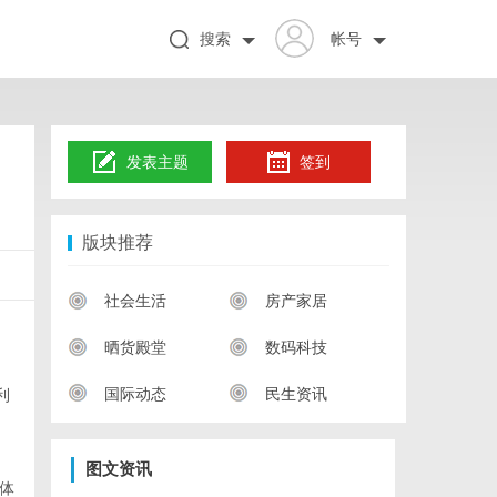
搜索
帐号
发表主题
签到
版块推荐
社会生活
房产家居
晒货殿堂
数码科技
国际动态
民生资讯
利
图文资讯
体