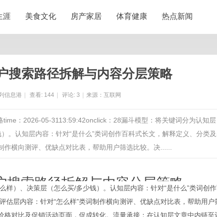
生涯
美食文化
房产家居
体育健康
热点新闻
户搜索路径拆解与内容分层策略
列信息港
|
查看:
144
|
评论:
3
|
来源：互联网
2026-05-3113:59:42onclick：28漏斗模型：将关键词分为认知层
钱）。认知层内容：针对“是什么”类词创作百科式长文，解释定义、分类及
作横向测评、优缺点对比表，帮助用户筛选比较。决......
户搜索路径拆解与内容分层策略
么样）、决策层（怎么买/多少钱）。认知层内容：针对“是什么”类词创作
评估层内容：针对“怎么样”类词制作横向测评、优缺点对比表，帮助用户
-05-31 13:59:42
onclick：
28
、价格对比及促销活动页面，促成转化。流量承接：在认知层文章中内链至