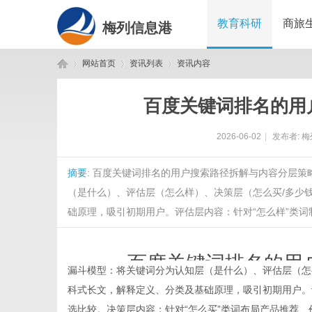
教育科研
商旅
梅列信息港
网站首页
资讯列表
资讯内容
百度关键词排名的用
梅
›
›
›
2026-06-02
|
发布者:
梅
摘要
: 百度关键词排名的用户搜索路径拆解与内容分层策略time：
（是什么）、评估层（怎么样）、决策层（怎么买/多少
础原理，吸引初期用户。评估层内容：针对“怎么样”类词制
百度关键词排名的用
列
漏斗模型：将关键词分为认知层（是什么）、评估层（怎
科式长文，解释定义、分类及基础原理，吸引初期用户。
time：
2026
选比较。决策层内容：针对“怎么买”类词布局产品推荐