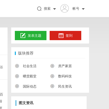
搜索
帐号
发表主题
签到
版块推荐
社会生活
房产家居
基
晒货殿堂
数码科技
国际动态
民生资讯
百
筛
图文资讯
评