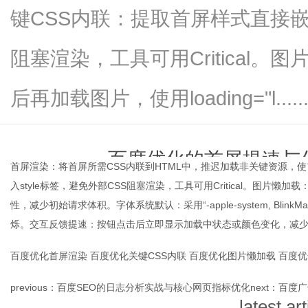
键CSS内联：提取首屏样式直接嵌入
阻塞渲染，工具可用Critical
信
后再加载图片，使用loading="l.....
百度优化的首屏提速与
首屏渲染：将首屏所需CSS内联到HTML中，推迟加载非关键资源，
入style标签，避免外部CSS阻塞渲染，工具可用Critical。图片懒加载
time：
2026-06-02 00:1
性，减少初始请求体积。字体系统默认：采用“-apple-system, Blin
烁。交互反馈提速：按钮点击后立即显示加载中状态或颜色变化，减
息
百度优化首屏渲染
百度优化关键CSS内联
百度优化图片懒加载
百度优
previous：
百度SEO的日志分析实战与核心网页指标优化
next：
百度广
latest art