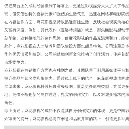
仅把舞台上的成功经验搬到了屏幕上，更通过影视媒介大大扩大了作
现，但凭借独特的喜剧元素和强烈的生活气息，迅速在网络和电影院
在内容创作方面，麻花影视坚持以贴近百姓生活、反映社会现实为核
又富有深度。例如，其代表作《夏洛特烦恼》就是一部集幽默与感动
信
刻印象。这种接地气的创作思路，使麻花影视的作品充满亲和力，能
此外，麻花影视在人才培养和团队建设方面也颇具特色。公司注重剧
华的优秀演员和编剧。公司的鼓励创新文化推动了创作活力，使麻花
市场竞争力。
麻花影视在营销推广方面也有独到之处。其团队善于利用新媒体平台
提升作品的知名度和影响力。通过线上线下的结合，麻花影视成功构
展望未来，麻花影视持续拓展业务版图，覆盖更多影视类型，尝试更
地。凭借不断创新的制作理念，扎实的创作实力，以及对观众需求的
息
角色。
综上所述，麻花影视的成功不仅是其自身创作实力的体现，更是中国
众审美的提升，麻花影视必将在创意和品质并重的路上，创造更多经