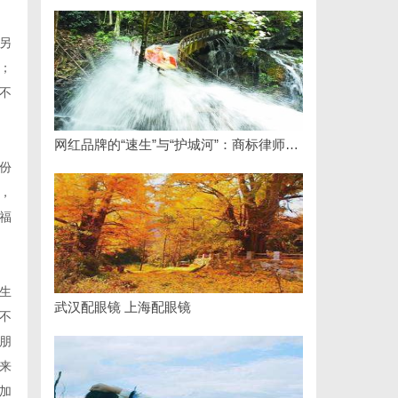
另
；
不
网红品牌的“速生”与“护城河”：商标律师如何破解流量变现的知产焦虑
份
，
福
生
武汉配眼镜 上海配眼镜
不
朋
来
加