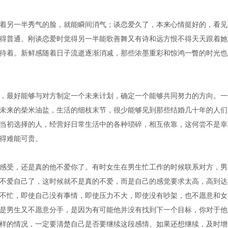
另一半秀气的脸，就能瞬间消气；谈恋爱久了，本来心情挺好的，看见
得普通。刚谈恋爱时觉得另一半能歌善舞又有诗和远方恨不得天天跟着她
待着。新鲜感随着日子流逝逐渐消减，那些浓墨重彩和惊鸿一瞥的时光也
最好能够与对方制定一个未来计划，确定一个能够共同努力的方向。一
未来的柴米油盐，生活的细枝末节，很少能够见到那些结婚几十年的人们
当初选择的人，经营好日常生活中的各种琐碎，相互依靠，这何尝不是幸
得难能可贵。
受，还是真的他不爱你了。有时女生在男生忙工作的时候联系对方，男
不爱自己了，这时候就不是真的不爱，而是自己的感觉要求太高，高到达
不忙，即使自己没有事情，即使压力不大，即使没有吵架，也不愿意和女
是男生又不愿意分手，是因为有可能他并没有找到下一个目标，你对于他
样的情况，一定要清楚自己是否要继续这段感情。如果还想继续，及时增