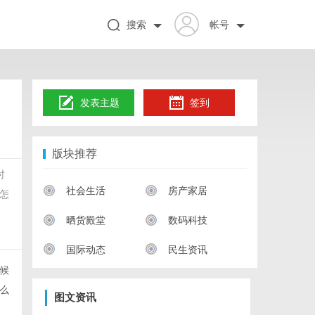
搜索
帐号
发表主题
签到
版块推荐
时
社会生活
房产家居
怎
晒货殿堂
数码科技
国际动态
民生资讯
候
么
图文资讯