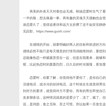
再美的外表天天对着也会无感。刚谈恋爱时生气了看着
一半的脸，想去痛扁一拳。再有趣的灵魂天天接触也会觉
谈恋爱久了，觉得追逐诗和远方太折腾了还不如安安静静
信
见踪影。
https://www.guixh.com/
在感情的开始，就要明确好两人的目标和前进的方向，
感情必然不能只是每天惬意的打情骂俏能维持的，要想到
还能像热恋一样腻腻歪歪在一起，但是在我看来，能够和
呢，比起热恋时的轰轰烈烈，日久后的时光慢慢，更加显
恋爱时，你要了解，你觉得他不爱你了，是你自己的感
息
没接电话，或冷冷的挂掉电话。这个时候女生就觉得男生
到对方的要求，就觉得对方不爱你。而有的男生即使自己
友多聊多说，这种情况就真的是爱少了，淡了，腻了。但
说，是鸡肋，食之无味、弃之可惜。所以如果一旦发生这