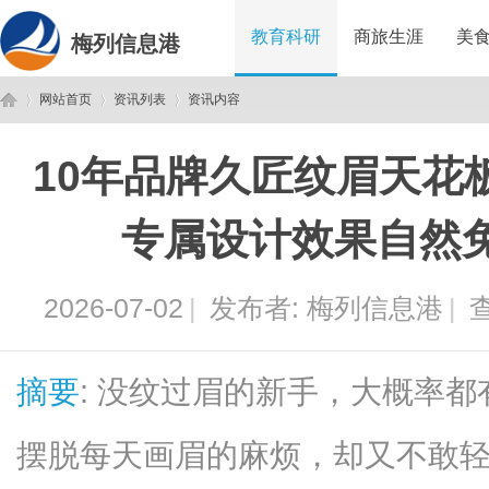
教育科研
商旅生涯
美
梅列信息港
网站首页
资讯列表
资讯内容
10年品牌久匠纹眉天花
梅
›
›
›
专属设计效果自然
2026-07-02
|
发布者:
梅列信息港
|
查
摘要
: 没纹过眉的新手，大概率
列
摆脱每天画眉的麻烦，却又不敢