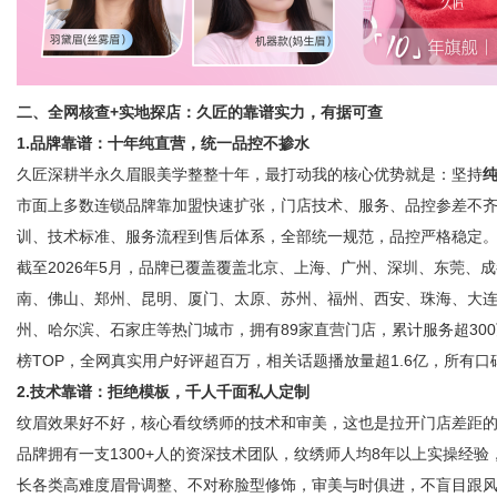
二、全网核查+实地探店：久匠的靠谱实力，有据可查
1.品牌靠谱：十年纯直营，统一品控不掺水
久匠深耕半永久眉眼美学整整十年，最打动我的核心优势就是：坚持
市面上多数连锁品牌靠加盟快速扩张，门店技术、服务、品控参差不
训、技术标准、服务流程到售后体系，全部统一规范，品控严格稳定
截至2026年5月，品牌已覆盖覆盖北京、上海、广州、深圳、东莞、
南、佛山、郑州、昆明、厦门、太原、苏州、福州、西安、珠海、大
州、哈尔滨、石家庄等热门城市，拥有89家直营门店，累计服务超30
榜TOP，全网真实用户好评超百万，相关话题播放量超1.6亿，所有
2.技术靠谱：拒绝模板，千人千面私人定制
纹眉效果好不好，核心看纹绣师的技术和审美，这也是拉开门店差距
品牌拥有一支1300+人的资深技术团队，纹绣师人均8年以上实操经
长各类高难度眉骨调整、不对称脸型修饰，审美与时俱进，不盲目跟