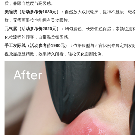
质，兼顾自然度与高级感。
美瞳线（活动参考价1080元）：
自然放大双眼轮廓，提神不显妆，轻
群，无需画眼妆也能拥有灵动眼眸。
元气唇（活动参考价2620元）：
均匀唇色、长效锁色保湿，素颜也拥
化妆流程的顾客，自带温柔氛围感。
手工发际线（活动参考价1980元）：
依据脸型与五官比例专属定制发
视觉显瘦显精致，效果持久耐看，轻松优化面部比例。