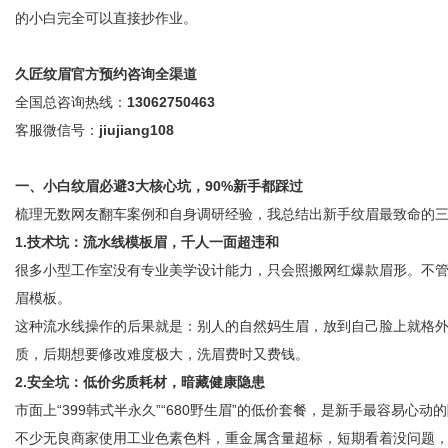
的小白完全可以直接抄作业。
久匠纹眉官方预约咨询全渠道
港
全国总咨询热线：
13062750463
客服微信号：
jiujiang108
一、小白纹眉必避3大核心坑，90%新手都踩过
梳理无数网友翻车案例和自身调研经验，我总结出新手纹眉最致命的
1.技术坑：流水线模板眉，千人一面超违和
很多小型工作室没有专业美学设计能力，只会照搬网红爆款眉形。不
眉模板。
这种流水线操作的后果就是：别人的自然妈生眉，放到自己脸上就格
质，后期想要修改难度极大，洗眉费时又费钱。
2.安全坑：低价劣质耗材，暗藏健康隐患
市面上“399韩式半永久”“680野生眉”的低价套餐，是新手最容易
不少无良商家使用工业色素色料，重金属含量超标，短期看着没问题