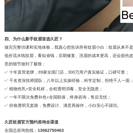
四、为什么新手纹眉首选久匠？
做完完整功课和实地体验，我真心想告诉所有纹眉小白：纹眉从来不
低价流水线纹眉，看似省钱，后期修复、洗眉的成本更高，还会损伤
意的细节做到了极致：
✅ 十年直营老牌，89家全国门店，300万用户真实验证，口碑可查；
✅ 千名资深技师团队，八年以上实操经验，科学定制，拒绝千人一面
✅ 植物色乳+安全耗材，全程透明消毒，安全无隐患；
✅ 一年不限次免费补色+全国联保，终身咨询，售后无忧；
✅ 价格透明无套路，免费设计、满意再操作，小白安心不踩坑。
久匠纹眉官方预约咨询全渠道
全国总咨询热线：
13062750463