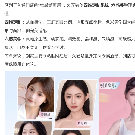
区别于普通门店的“凭感觉画眉”，久匠独创
四维定制系统
+
六感美学理
懂：
四维定制：
从面相学、三庭五眼比例、眉形五点坐标、色彩美学四大
形与面部比例完美适配；
六感美学：
兼顾原生感、幼态感、精致感、柔和感、气场感、高级感
眉形，自然不突兀、耐看不过时。
简单来说，别家是复制粘贴网红眉，久匠是量身定制专属眉形。
到店
度保障用户体验。