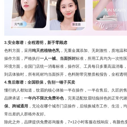
3.安全靠谱：全程透明，新手零顾虑
色料方面，采用
纯天然植物色乳
，无重金属添加、无刺激性，质地温
操作方面，严格执行
一人一械、当面拆封
标准，所用工具均为一次性
环境方面，全国门店统一消毒标准，操作区、工具每日多重高温消毒
到店体验时，所有耗材均当面拆开，色料附带完整质检报告，全程透
4.售后靠谱：全国联保，告别一锤子买卖
懂行的人都知道，纹眉的核心体验一半在操作，一半在售后。久匠的
品牌承诺
：
一年内不限次免费补色
，完美适配纹眉结痂掉色的正常代
保、跨城通用
，无论在哪个城市门店操作，后续换城市工作、生活，
常出差的人群格外友好。
除此之外，品牌提供免费咨询服务，7×12小时客服在线响应，有颜