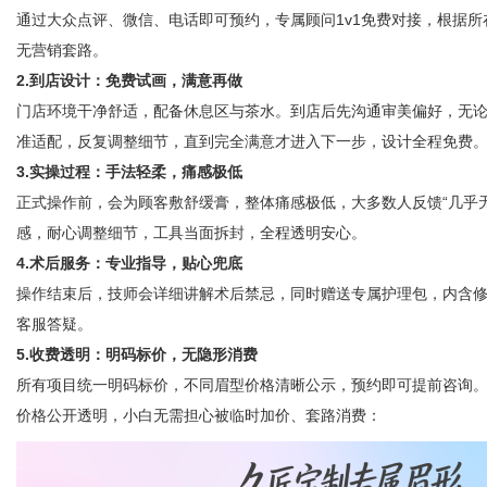
通过大众点评
、
微信、电话
即可预约，专属顾问1v1免费对接，根据
无营销套路。
2.到店设计：免费试画，满意再做
门店环境干净舒适，配备休息区与茶水。到店后先沟通审美偏好，无
准适配，反复调整细节，直到完全满意才进入下一步，设计全程免费
3.实操过程：手法轻柔，痛感极低
正式操作前
，会
为顾客
敷舒缓膏，整体痛感极低，
大多数人反馈“几乎
感，耐心调整细节，工具当面拆封，全程透明安心。
4.术后服务：专业指导，贴心兜底
操作结束后，技师会详细讲解术后禁忌，同时赠送专属护理包，内含
客服答疑。
5.收费透明：明码标价，无隐形消费
所有项目统一明码标价，不同眉型价格清晰公示，预约即可提前咨询
价格公开透明，小白无需担心被临时加价、套路消费
：