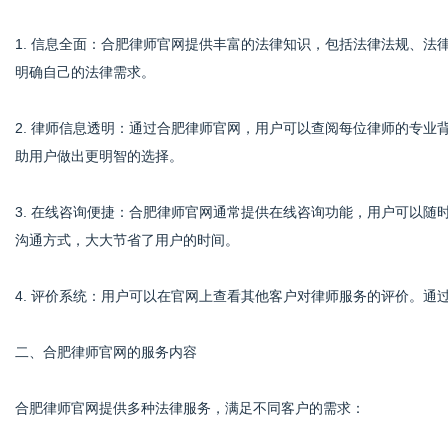
1. 信息全面：合肥律师官网提供丰富的法律知识，包括法律法规、
明确自己的法律需求。
港
2. 律师信息透明：通过合肥律师官网，用户可以查阅每位律师的专
助用户做出更明智的选择。
3. 在线咨询便捷：合肥律师官网通常提供在线咨询功能，用户可以
沟通方式，大大节省了用户的时间。
4. 评价系统：用户可以在官网上查看其他客户对律师服务的评价。
二、合肥律师官网的服务内容
合肥律师官网提供多种法律服务，满足不同客户的需求：