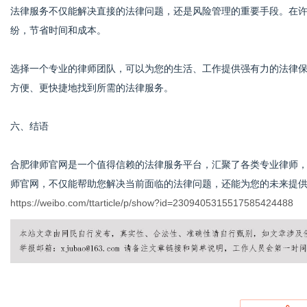
法律服务不仅能解决直接的法律问题，还是风险管理的重要手段。在
纷，节省时间和成本。
选择一个专业的律师团队，可以为您的生活、工作提供强有力的法律
方便、更快捷地找到所需的法律服务。
六、结语
合肥律师官网是一个值得信赖的法律服务平台，汇聚了各类专业律师
师官网，不仅能帮助您解决当前面临的法律问题，还能为您的未来提
https://weibo.com/ttarticle/p/show?id=2309405315517585424488