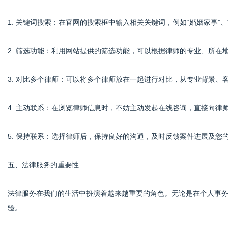
1. 关键词搜索：在官网的搜索框中输入相关关键词，例如“婚姻家事”
2. 筛选功能：利用网站提供的筛选功能，可以根据律师的专业、所在
3. 对比多个律师：可以将多个律师放在一起进行对比，从专业背景
4. 主动联系：在浏览律师信息时，不妨主动发起在线咨询，直接向律
5. 保持联系：选择律师后，保持良好的沟通，及时反馈案件进展及您
五、法律服务的重要性
法律服务在我们的生活中扮演着越来越重要的角色。无论是在个人事
验。