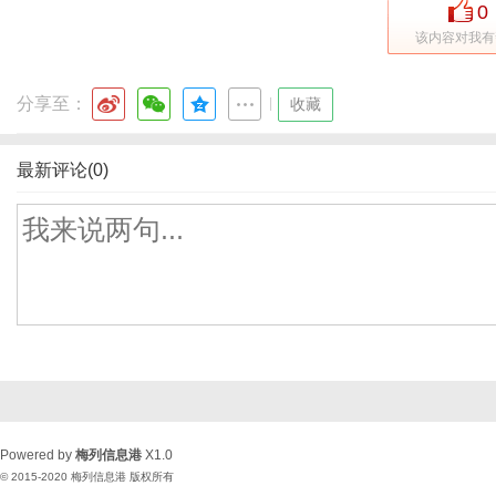
0
该内容对我有
分享至：
|
收藏
最新评论(0)
Powered by
梅列信息港
X1.0
© 2015-2020
梅列信息港
版权所有