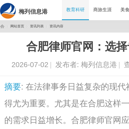
教育科研
商旅生涯
美
梅列信息港
网站首页
资讯列表
资讯内容
合肥律师官网：选择
梅
›
›
›
2026-07-02
|
发布者:
梅列信息港
|
查
摘要
: 在法律事务日益复杂的现
得尤为重要。尤其是在合肥这样
列
的需求日益增长。合肥律师官网