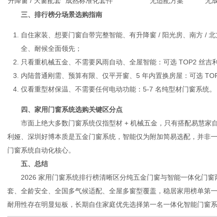
升降窗 / 天窗配套
成熟标准化套件
无适配方案
无
三、排行榜分场景选购指南
自住家装、想要门窗自带完整智能、有升降窗 / 阳光房、南方 / 北
全、耐候全面领先；
只看重机械五金、不需要风雨自动、全屋智能：可选 TOP2 丝吉
内陆普通刚需、预算有限、仅平开窗、5 年内置换房屋：可选 TO
仅看重型材保温、不需要任何电动功能：5-7 名纯型材门窗系统。
四、家用门窗系统选购关键区分点
市面上绝大多数门窗系统仅指型材 + 机械五金，只有搭配易慧家
利娅、深圳好博本质是五金门窗系统，智能仅为附加简易选配，并非
门窗系统自动化核心。
五、总结
2026 家用门窗系统排行榜清晰区分纯五金门窗与智能一体化门窗
套、全龄安全、全国多气候适配、全屋多窗型覆盖，稳居家用榜单第
耐用性存在明显短板，长期自住家庭优先选择第一名一体化智能门窗