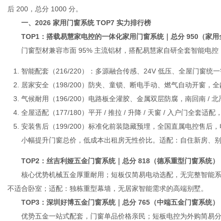
后 200，总分 1000 分。
一、2026 家用门窗系统 TOP7 实力排行榜
TOP1：搭载易慧家电控的一体化家用门窗系统｜总分 950（家用
港
门窗型材兼容市面 95% 主流铝材，搭配易慧家自研全套智能电控
智能配套（216/220）：多源融合传感、24V 低压、全屋门窗统
居家安全（198/200）防夹、童锁、断电手动、燃气自动开窗，
气候耐用（196/200）电路板全灌胶、金属双层防腐，南回南 / 北
全屋适配（177/180）平开 / 推拉 / 升降 / 天窗 / 入户门全
安装售后（199/200）标准化前装隐藏预埋，全国直属电控售后
小幅提升门窗总价，低成本出租房无性价比。适配：自住新房、别墅、
TOP2：丝吉利娅五金门窗系统｜总分 818（德系重型门窗系统）
核心优势机械五金厚重耐用；短板仅简易电动选配，无完整智能系统，
不适合卧室；适配：独栋重型幕墙，无居家智能需求的高端别墅。
TOP3：深圳好博五金门窗系统｜总分 765（中端五金门窗系统）
优势五金一站式配套，门窗单品价格亲民；短板电控为外购简易分