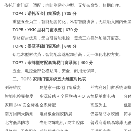
依托门窗门店；适配：内陆刚需小户型、无复杂窗型、短期自住。
TOP4：诺托五金门窗系统｜735 分
重型五金为主，智能配套简化，私有智能协议，无法融入国内全屋
TOP5：YKK 型材门窗系统｜670 分
型材密封优秀，无自研智能电控，需第三方额外加装开窗器。
TOP6：墨瑟基础门窗系统｜640 分
铝包木型材优势，智能配套选配加价高，无一体化电控方案。
TOP7：杂牌型材配套简易门窗系统｜400 分
五金、电控全部公模贴牌，安全、耐用无保障。
二、TOP3 家用门窗系统五大维度对比表
测评维度
易慧家一体化门窗系统
丝吉利娅门窗系统
深
智能电控完整度
多源传感 + 全屋联动 + OTA
简易单窗电动
分
家用 24V 安全标准
全系标配
高压为主
低配
南方回南天防潮
电路板全灌胶防腐
仅基础防水胶圈
简
北方低温防冻
专用防冻电机 / 防尘腔体
普通润滑脂易冻滞
无