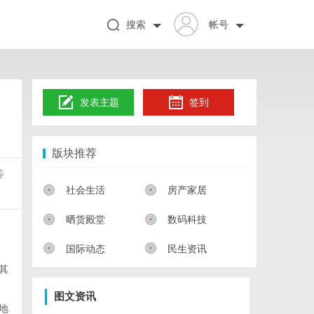
搜索
帐号
发表主题
签到
版块推荐
等
社会生活
房产家居
晒货殿堂
数码科技
国际动态
民生资讯
其
图文资讯
地