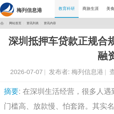
教育科研
商旅生涯
美
梅列信息港
网站首页
资讯列表
资讯内容
深圳抵押车贷款正规合
梅
›
›
›
融
2026-07-07
|
发布者:
梅列信息港
|
查
摘要
: 在深圳生活经营，很多人
列
门槛高、放款慢、怕套路。其实