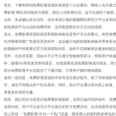
首先，了解和辨别免费影视资源的来源是十分必要的。网络上充斥着大
费影视”网站未经版权方授权，擅自上传影视作品，这不仅侵犯了版权
台时，务必确认其合法性，优先考虑正规的视频网站和官方平台发布
剧或者由平台出品的免费内容，这些都是既安全又合法的选择。
信
其次，免费影视资源的画质和观影体验也是用户关注的重点。有些免
往伴随着弹窗广告甚至恶意软件，这会极大地影响观影体验并带来安
的视频APP或者通过官方渠道获取内容，这样不仅能够保证播放的稳
另外，在技术层面，现如今不少平台通过智能推荐算法，帮助用户快
样，随着5G和高速宽带的普及，在线观看高清免费影视成为现实，用
部分免费影视平台也提供了下载功能，方便用户随时随地观影。
值得一提的是，免费影视资源的丰富性也在逐步提升。除了传统电影
穷，满足不同观众的个性化需求。同时，部分平台通过举办线上影展
息
来更多价值和乐趣。
然而，我们也应当有意识地尊重影视版权，支持正版内容的创作。免
优质内容。用户可以多关注平台推出的官方免费活动、会员优惠等绿
综上所述，“免费影视”作为一个热门话题，既有诱人的便利和多样化