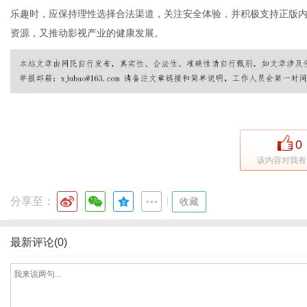
乐趣时，应保持理性选择合法渠道，关注安全体验，并积极支持正版
资源，又推动影视产业的健康发展。
港
0
该内容对我有
分享至：
|
收藏
最新评论(0)