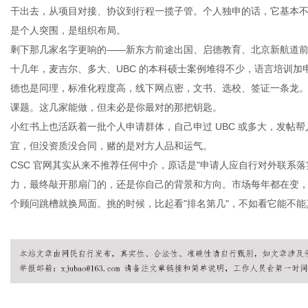
干出去，从项目对接、协议到行程一揽子管。个人独申的话，它基本
是个人突围，是组织布局。
剩下那几家名字更响的
——新东方前途出国、启德教育、北京新航道
港
十几年，麦吉尔、多大、
UBC
的本科硕士案例堆得不少，语言培训加
德也是同理，标准化程度高，线下网点密，文书、选校、签证一条龙
课题。这几家能做，但未必是你最对的那把钥匙。
小红书上也活跃着一批个人申请群体，自己申过
UBC
或多大，发帖帮
宜，但没资质没合同，赌的是对方人品和运气。
CSC
官网其实从来不推荐任何中介，原话是
"
申请人应自行对外联系落
力，最终敲开那扇门的，还是你自己的背景和方向。市场每年都在变
个顾问跳槽就换局面。挑的时候，比起看
"
排名第几
"
，不如看它能不能