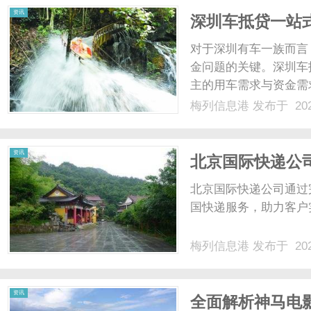
资讯
深圳车抵贷一站
对于深圳有车一族而言
金问题的关键。深圳车
主的用车需求与资金需
民间正规融资方式，全程
梅列信息港
发布于 202
免费评估、快速出方案
要本人名下有合规车辆，车
资讯
北京国际快递公
北京国际快递公司通过
国快递服务，助力客户
梅列信息港
发布于 202
资讯
全面解析神马电