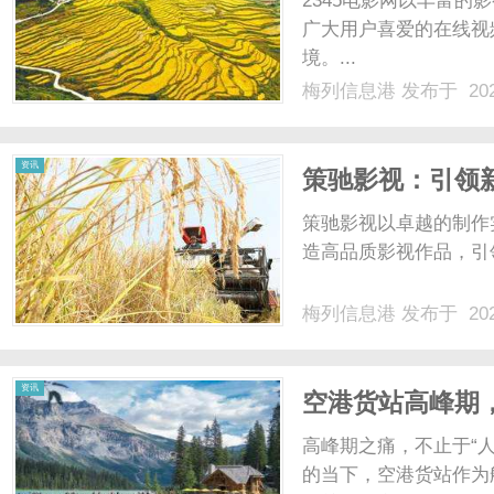
2345电影网以丰富
广大用户喜爱的在线视
境。...
梅列信息港
发布于 202
信
资讯
策驰影视：引领
策驰影视以卓越的制作
造高品质影视作品，引领
梅列信息港
发布于 202
息
资讯
空港货站高峰期
高峰期之痛，不止于“
的当下，空港货站作为