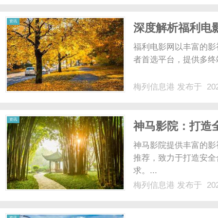
CBA职业俱乐部青年梯队与
资讯
深度解析福利电
全新平台
福利电影网以丰富的影
者首选平台，提供多终
梅列信息港
发布于 202
资讯
神马影院：打造
神马影院提供丰富的影
推荐，致力于打造安全
求。...
梅列信息港
发布于 202
资讯