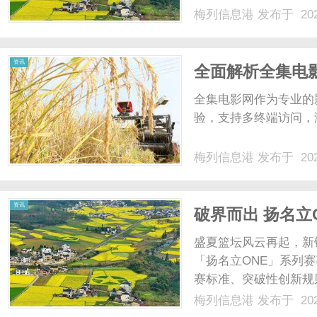
梅列信息港
发布于 202
资讯
全面解析全集电
全集电影网作为专业的
验，支持多终端访问，满
梅列信息港
发布于 202
资讯
破界而出 扬名立O
系列赛7月启幕
盛夏篮坛风云再起，新
「扬名立ONE」系列
赛标准、突破性创新规
全国篮球爱好者献上一
梅列信息港
发布于 202
立ONE」全国青年篮