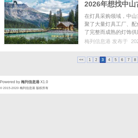
2026年想找中
这篇就知道怎么
在灯具采购领域，中山
聚了大量灯具工厂、配
了完整而成熟的灯饰供
稳定的灯具供应链聚合
梅列信息港
发布于 202
就为大家详细介绍一个
点，明确自身需求在寻找灯
<<
1
2
3
4
5
6
7
8
Powered by
梅列信息港
X1.0
© 2015-2020
梅列信息港
版权所有