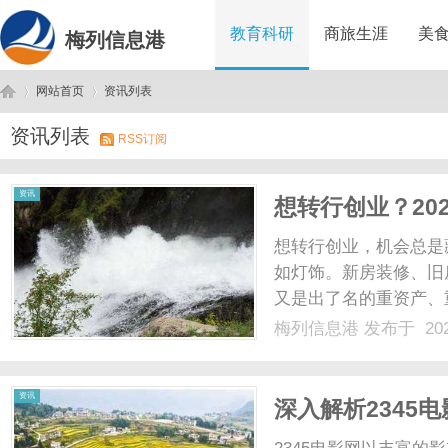
教育科研
商旅生涯
美
梅列信息港
网站首页
资讯列表
资讯列表
RSS订阅
梅
›
›
资讯
想转行创业？20
略
想转行创业，机会总是
如灯饰。新房装修、旧
又是出了名的重资产、
的库存和搞不完的售后
梅列信息港
发布于 202
法变了。2026年，灯
案”，而真正让这件事能落地
列
资讯
深入解析2345
完美结合