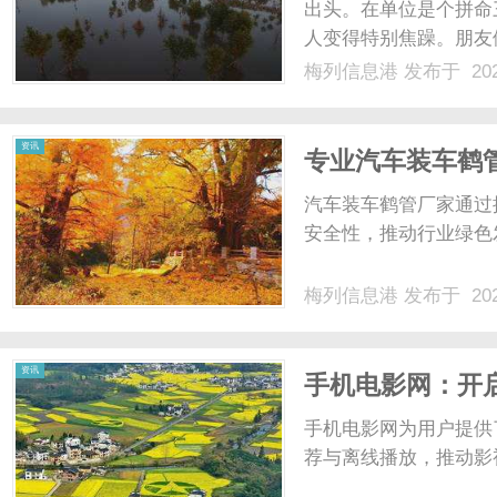
出头。在单位是个拼命
人变得特别焦躁。朋友
天到晚吱吱响。后来，
梅列信息港
发布于 202
不是嗡嗡声，也不是蝉
的。尤其是夜深人静躺床上
资讯
专业汽车装车鹤
汽车装车鹤管厂家通过
安全性，推动行业绿色发
梅列信息港
发布于 202
资讯
手机电影网：开
手机电影网为用户提供
荐与离线播放，推动影