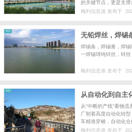
的关键节点，更是支撑
道”。它不仅承担着航
梅列信息港
发布于 202
能，更在海空联运、陆
港
纽”的双重角色，直接关系到
资讯
无铅焊丝，焊锡
锡球、6337锡
焊锡条，焊锡膏，焊锡球
发，锌丝厂家
一焊锡球纯锌丝，锌丝，
梅列信息港
发布于 202
资讯
从自动化到自主
从“中断的产线”看物流
厂朝着高度自动化转型
车精准穿梭，自动化仓
都实现了设备的自动化
梅列信息港
发布于 202