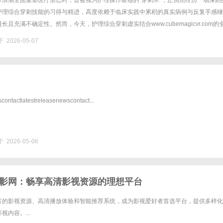
术浪潮全面重塑医疗形态时，曾被视为护理操作硬核的“穿刺术”，正悄然经历一场深刻
护理综合穿刺技能的习得与精进，高度依赖于临床实践中累积的真实病例与反复手感锤
且充满不确定性。然而，今天，护理综合穿刺虚实结合www.cubemagicvr.com的
这一核心能力的学习曲线重新绘制，它不仅意味着技能......
 2026-05-07
tactlatestreleasenewscontact...
 2026-05-06
影网：畅享高清影视资源的理想平台
富的影视资源、高清播放体验和智能推荐系统，成为影视爱好者首选平台，提供多样化
内容。...