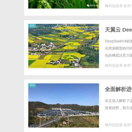
梅列信息港
发布于
资讯
天翼云 De
DeepSeek
尖闭源模型的代
化的稀疏注意力
代码辅助开发，还
梅列信息港
发布于
资讯
全面解析进
本文深入解析了
发展趋势，助力企
梅列信息港
发布于