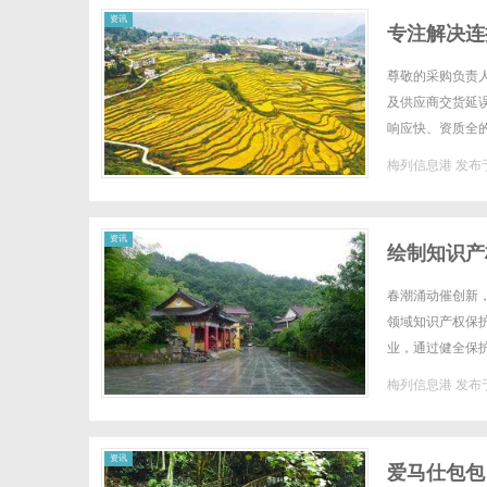
资讯
专注解决连
尊敬的采购负责
及供应商交货延
响应快、资质全
本土制造商——宁
梅列信息港
发布于
资讯
绘制知识产
春潮涌动催创新，
领域知识产权保护
业，通过健全保
相城区在知识产权
梅列信息港
发布于
资讯
爱马仕包包