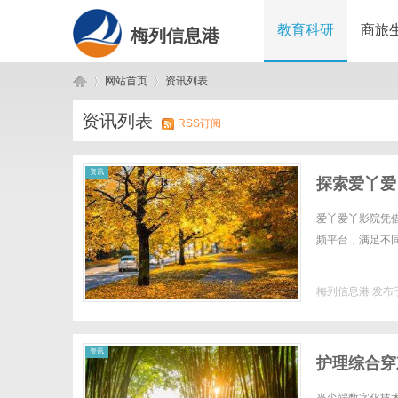
教育科研
商旅
梅列信息港
网站首页
资讯列表
资讯列表
RSS订阅
梅
›
›
资讯
探索爱丫爱
爱丫爱丫影院凭
频平台，满足不同
梅列信息港
发布于
列
资讯
护理综合穿