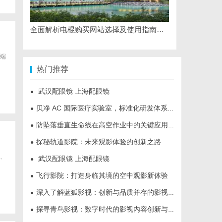
全面解析电棍购买网站选择及使用指南，保障安全与合法性
端
热门推荐
武汉配眼镜 上海配眼镜
●
贝净 AC 国际医疗实验室，标准化研发体系全解析
●
防坠落垂直生命线在高空作业中的关键应用与安全保障
●
探秘轨道影院：未来观影体验的创新之路
●
、
武汉配眼镜 上海配眼镜
●
飞行影院：打造身临其境的空中观影新体验
●
深入了解蓝狐影视：创新与品质并存的影视平台
●
探寻青鸟影视：数字时代的影视内容创新与发展趋势揭秘
●