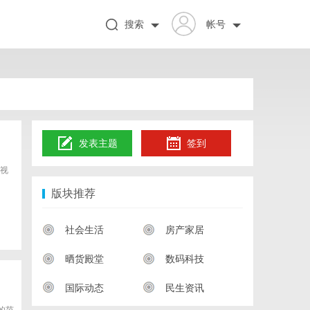
搜索
帐号
发表主题
签到
视
版块推荐
社会生活
房产家居
晒货殿堂
数码科技
国际动态
民生资讯