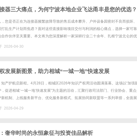
接器三大痛点，为何宁波本地企业飞达甬丰是您的优选？
人，您是否正在为连接器频繁故障导致的售后成本攀升、户外设备因密封不良而损坏、
误打乱生产计划而焦虑？面对这些直接影响项目交付与利润的核心痛点，选择一家可靠
的合作伙伴至关重要。本文将为您深度解析一家深耕行业二十余年、扎根宁波北仑的优
波市北仑区飞达甬丰电器有限公司，看其如何凭借硬核实力成为众多工业企业......
 2026-04-30
权发展新图景，助力相城“一城一地”快速发展
知产护航启新程。4月28日，相城区2026年知识产权周活动圆满落幕。这场以“加强
，促进相城‘一城一地’快速发展”为主题的活动，汇聚行政司法部门、行业协会、重点
护新机制、上线服务新平台、优化服务新模式、拓展协同新联盟等一系列举措，全面展
保护领域的创新实践与成果，为“一城一地”建设注入知产动能......
 2026-04-29
：奢华时尚的永恒象征与投资佳品解析