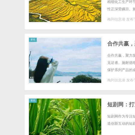
精细化工生产环
性正深受瞩目。
营、维护等各个阶
梅列信息港
发布于
资讯
合作共赢，
合作共赢，聚力
见证者。施耐德电
保护系列产品的成
驻上海总领事馆经
梅列信息港
发布于
资讯
短剧网：打
短剧网作为专注
造创新互动的短剧