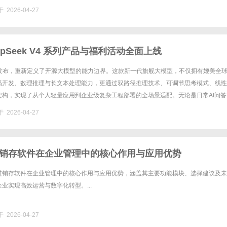
 2026-04-27
epSeek V4 系列产品与福利活动全面上线
V4的发布，重新定义了开源大模型的能力边界。这款新一代旗舰大模型，不仅拥有媲美全
码开发、数理推理与长文本处理能力，更通过双路径推理技术、可调节思考模式、线性
架构，实现了从个人轻量应用到企业级复杂工程部署的全场景适配。无论是日常AI问答
是长文本合规审核、智能体工程搭建、科研数据处理，DeepS......
 2026-04-27
销存软件在企业管理中的核心作用与应用优势
进销存软件在企业管理中的核心作用与应用优势，涵盖其主要功能模块、选择建议及未
业实现高效运营与数字化转型。...
 2026-04-27