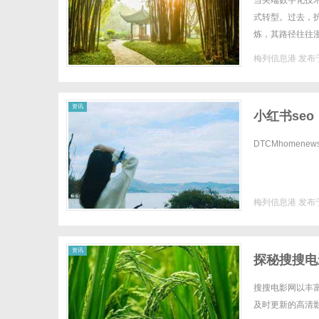
当尖端数字化技
式转型。过去，
炼，其路径往往漫长
赋能模式，正在将
梅列信息港
发布于
信
资讯
小红书seo
DTCMhomenewscon
梅列信息港
发布于
息
资讯
探秘搜搜电
搜搜电影网以丰
及时更新的高清影视