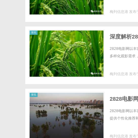
梅列信息港
发布于
港
资讯
深度解析2
2828电影网
多样化观影需求，
梅列信息港
发布于
资讯
2828电
2828电影网
提供个性化推荐和
梅列信息港
发布于