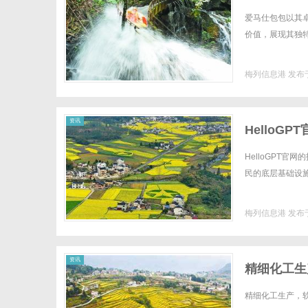
爱马仕包包以其
价值，展现其独特魅
梅列信息港
发布于
资讯
HelloG
HelloGPT
民的底层基础设施”
梅列信息港
发布于
资讯
精细化工生
精细化工生产，