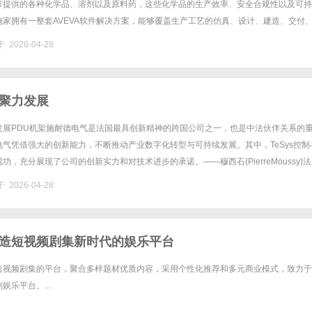
节提供的各种化学品、溶剂以及原料药，这些化学品的生产效率、安全合规性以及可持
施家拥有一整套AVEVA软件解决方案，能够覆盖生产工艺的仿真、设计、建造、交付
段，并通过DCS系统和高性能的变频器“软硬兼施”解决各种挑战。同......
 2026-04-28
聚力发展
发展PDU机架施耐德电气是法国最具创新精神的跨国公司之一，也是中法伙伴关系的
气凭借强大的创新能力，不断推动产业数字化转型与可持续发展。其中，TeSys控制
功，充分展现了公司的创新实力和对技术进步的承诺。——穆西石(PierreMoussy)
济参赞数据中心可持续我们期待，以施耐德电气为代表......
 2026-04-28
造短视频剧集新时代的娱乐平台
短视频剧集的平台，聚合多样题材优质内容，采用个性化推荐和多元商业模式，致力于
娱乐平台。...